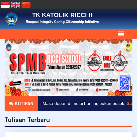
TK KATOLIK RICCI II
Respect Integrity Caring Citizenship Initiative
KUTIPAN
Masa depan di mulai hari ini, bukan besok.
Sant
Tulisan Terbaru