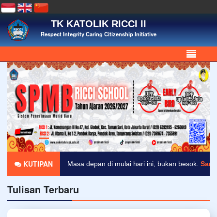
TK KATOLIK RICCI II
Respect Integrity Caring Citizenship Initiative
KUTIPAN
Masa depan di mulai hari ini, bukan besok.
Sant
Tulisan Terbaru