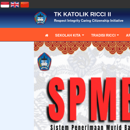
TK KATOLIK RICCI II
Respect Integrity Caring Citizenship Initiative
SEKOLAH KITA
TRADISI RICCI
A