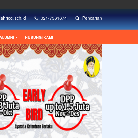
ahricci.sch.id
021-7361674
Pencarian
ALUMNI
HUBUNGI KAMI