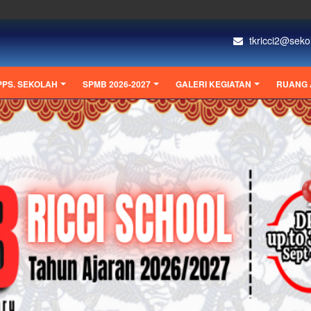
tkricci2@sekol
PPS. SEKOLAH
SPMB 2026-2027
GALERI KEGIATAN
RUANG 