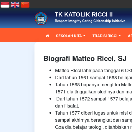
TK KATOLIK RICCI II
Respect Integrity Caring Citizenship Initiative
SEKOLAH KITA
TRADISI RICCI
A
Biografi Matteo Ricci, SJ
Matteo Ricci lahir pada tanggal 6 Ok
Dari tahun 1561 sampai 1568 belajar
Tahun 1568 bapanya mengirim Matte
1571 dia tinggalkan studinya dan ma
Dari tahun 1572 sampai 1577 belajar
dan filsafat.
Tahun 1577 diberi tugas untuk misi d
sampai akhirnya berangkat dan sampa
Goa dia belajar teologi, ditahbiska