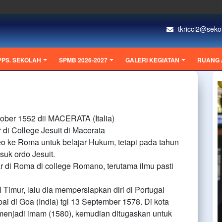
tkricci2@sekol
PPS. SEKOLAH
SPMB 2026-2027
GALERI KEGIATAN
RUANG 
tober 1552 dii MACERATA (Italia)
 di College Jesuit di Macerata
o ke Roma untuk belajar Hukum, tetapi pada tahun
suk ordo Jesuit.
 di Roma di college Romano, terutama ilmu pasti
i Timur, lalu dia mempersiapkan diri di Portugal
i di Goa (India) tgl 13 September 1578. Di kota
n menjadi imam (1580), kemudian ditugaskan untuk