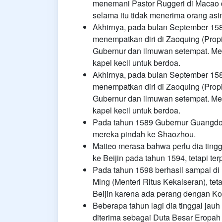
menemani Pastor Ruggeri di Macao 
selama itu tidak menerima orang asin
Akhirnya, pada bulan September 158
menempatkan diri di Zaoquing (Prop
Gubernur dan ilmuwan setempat. M
kapel kecil untuk berdoa.
Akhirnya, pada bulan September 158
menempatkan diri di Zaoquing (Prop
Gubernur dan ilmuwan setempat. M
kapel kecil untuk berdoa.
Pada tahun 1589 Gubernur Guangdon
mereka pindah ke Shaozhou.
Matteo merasa bahwa perlu dia tingga
ke Beijin pada tahun 1594, tetapi ter
Pada tahun 1598 berhasil sampai d
Ming (Menteri Ritus Kekaiseran), t
Beijin karena ada perang dengan Kore
Beberapa tahun lagi dia tinggal jauh d
diterima sebagai Duta Besar Eropah ol