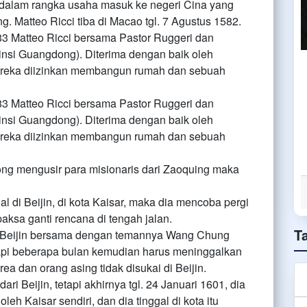
dalam rangka usaha masuk ke negeri Cina yang
g. Matteo Ricci tiba di Macao tgl. 7 Agustus 1582.
3 Matteo Ricci bersama Pastor Ruggeri dan
insi Guangdong). Diterima dengan baik oleh
ereka diizinkan membangun rumah dan sebuah
3 Matteo Ricci bersama Pastor Ruggeri dan
insi Guangdong). Diterima dengan baik oleh
ereka diizinkan membangun rumah dan sebuah
g mengusir para misionaris dari Zaoquing maka
l di Beijin, di kota Kaisar, maka dia mencoba pergi
paksa ganti rencana di tengah jalan.
T
i Beijin bersama dengan temannya Wang Chung
etapi beberapa bulan kemudian harus meninggalkan
a dan orang asing tidak disukai di Beijin.
ari Beijin, tetapi akhirnya tgl. 24 Januari 1601, dia
eh Kaisar sendiri, dan dia tinggal di kota itu