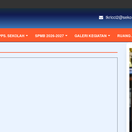
tkricci2@sekol
PPS. SEKOLAH
SPMB 2026-2027
GALERI KEGIATAN
RUANG 