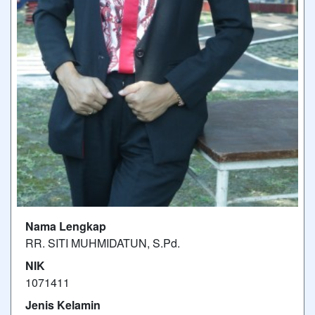
Nama Lengkap
RR. SITI MUHMIDATUN, S.Pd.
NIK
1071411
Jenis Kelamin