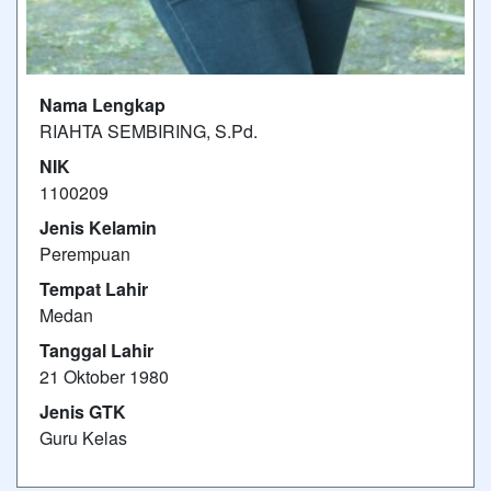
Nama Lengkap
RIAHTA SEMBIRING, S.Pd.
NIK
1100209
Jenis Kelamin
Perempuan
Tempat Lahir
Medan
Tanggal Lahir
21 Oktober 1980
Jenis GTK
Guru Kelas