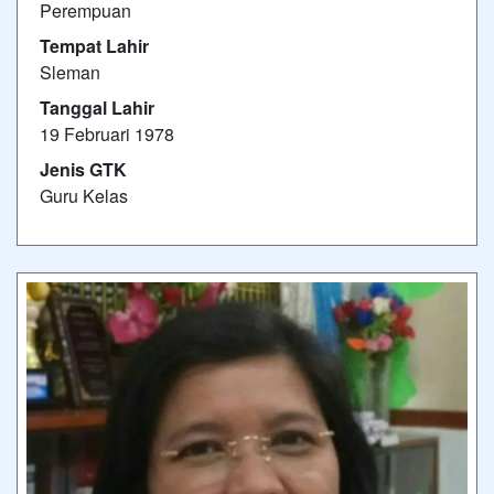
Perempuan
Tempat Lahir
Sleman
Tanggal Lahir
19 Februari 1978
Jenis GTK
Guru Kelas