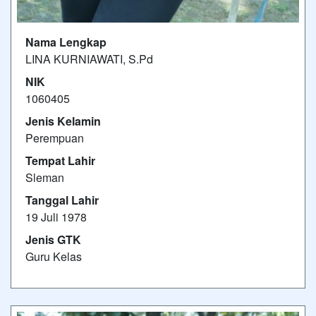
Nama Lengkap
LINA KURNIAWATI, S.Pd
NIK
1060405
Jenis Kelamin
Perempuan
Tempat Lahir
Sleman
Tanggal Lahir
19 Juli 1978
Jenis GTK
Guru Kelas