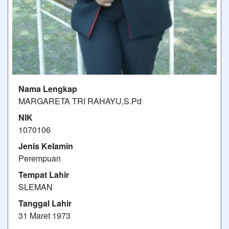
Nama Lengkap
MARGARETA TRI RAHAYU,S.Pd
NIK
1070106
Jenis Kelamin
Perempuan
Tempat Lahir
SLEMAN
Tanggal Lahir
31 Maret 1973