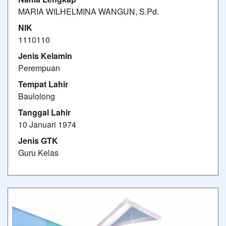
MARIA WILHELMINA WANGUN, S.Pd.
NIK
1110110
Jenis Kelamin
Perempuan
Tempat Lahir
Baulolong
Tanggal Lahir
10 Januari 1974
Jenis GTK
Guru Kelas