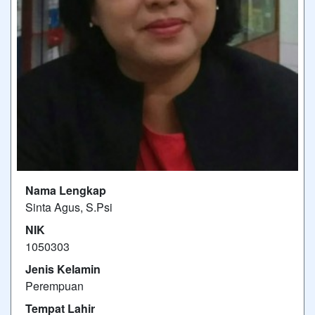
Nama Lengkap
Sinta Agus, S.Psi
NIK
1050303
Jenis Kelamin
Perempuan
Tempat Lahir