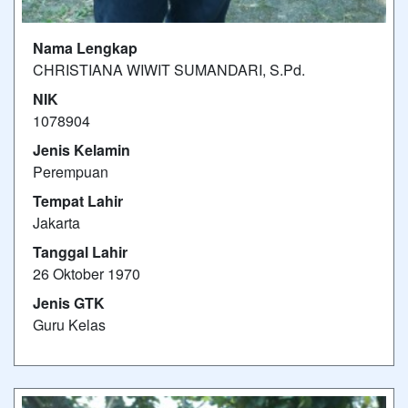
Nama Lengkap
CHRISTIANA WIWIT SUMANDARI, S.Pd.
NIK
1078904
Jenis Kelamin
Perempuan
Tempat Lahir
Jakarta
Tanggal Lahir
26 Oktober 1970
Jenis GTK
Guru Kelas