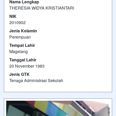
Nama Lengkap
THERESIA WIDYA KRISTIANTARI
NIK
2010902
Jenis Kelamin
Perempuan
Tempat Lahir
Magelang
Tanggal Lahir
20 November 1983
Jenis GTK
Tenaga Administrasi Sekolah