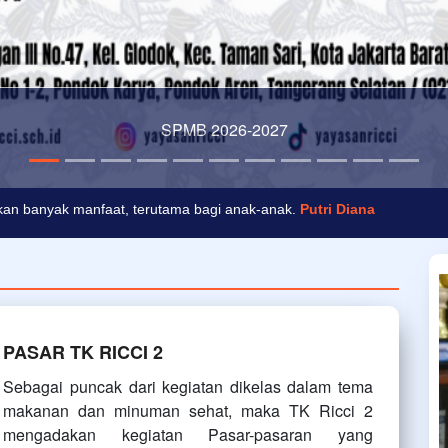
Mengawali kegiatan belajar dengan brain gym
an banyak manfaat, terutama bagi anak-anak.
Putri Diana
ukan besok.
Santo Yohanes Paulus Agung
PASAR TK RICCI 2
Sebagai puncak dari kegiatan dikelas dalam tema
makanan dan minuman sehat, maka TK Ricci 2
mengadakan kegiatan Pasar-pasaran yang