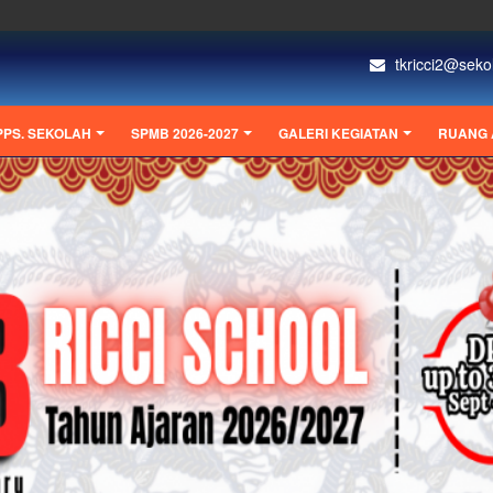
tkricci2@sekol
PPS. SEKOLAH
SPMB 2026-2027
GALERI KEGIATAN
RUANG 