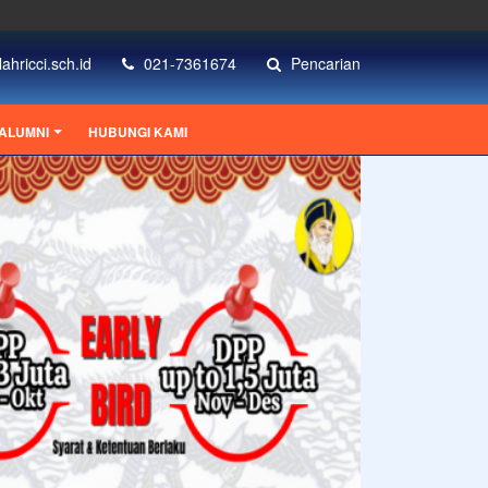
ahricci.sch.id
021-7361674
Pencarian
ALUMNI
HUBUNGI KAMI