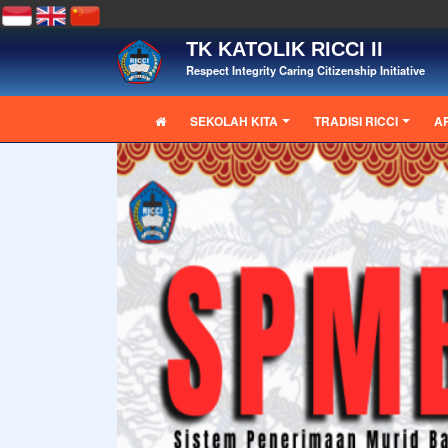
TK KATOLIK RICCI II
Respect Integrity Caring Citizenship Initiative
SEKOLAH KITA
TRADISI RICCI
A